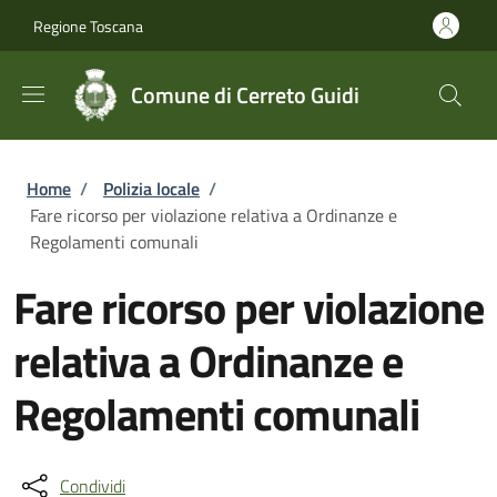
Salta al contenuto principale
Skip to footer content
Regione Toscana
Comune di Cerreto Guidi
Briciole di pane
Home
/
Polizia locale
/
Fare ricorso per violazione relativa a Ordinanze e
Regolamenti comunali
Fare ricorso per violazione
relativa a Ordinanze e
Regolamenti comunali
Condividi