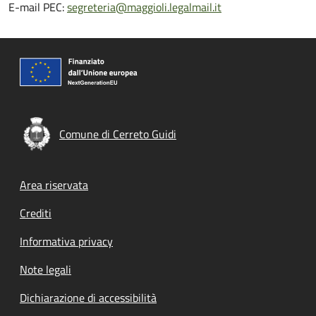
E-mail PEC:
segreteria@maggioli.legalmail.it
Comune di Cerreto Guidi
Footer menu
Area riservata
Crediti
Informativa privacy
Note legali
Dichiarazione di accessibilità