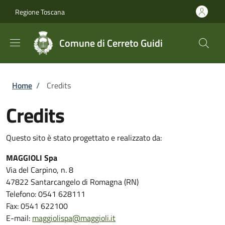
Salta al contenuto principale
Skip to footer content
Regione Toscana
Comune di Cerreto Guidi
Briciole di pane
Home
/
Credits
Credits
Questo sito è stato progettato e realizzato da:
MAGGIOLI Spa
Via del Carpino, n. 8
47822 Santarcangelo di Romagna (RN)
Telefono: 0541 628111
Fax: 0541 622100
E-mail:
maggiolispa@maggioli.it