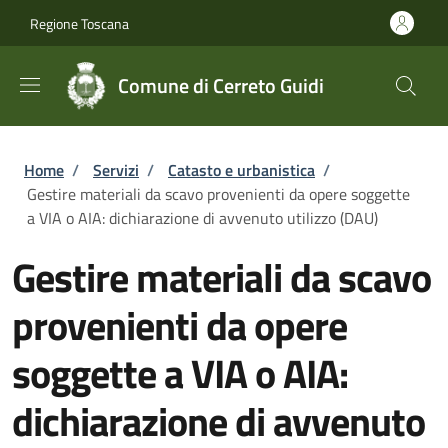
Salta al contenuto principale
Skip to footer content
Regione Toscana
Comune di Cerreto Guidi
Briciole di pane
Home
/
Servizi
/
Catasto e urbanistica
/
Gestire materiali da scavo provenienti da opere soggette
a VIA o AIA: dichiarazione di avvenuto utilizzo (DAU)
Gestire materiali da scavo
provenienti da opere
soggette a VIA o AIA:
dichiarazione di avvenuto