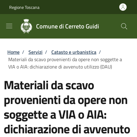
Salta al contenuto principale
Skip to footer content
Regione Toscana
Comune di Cerreto Guidi
Briciole di pane
Home
/
Servizi
/
Catasto e urbanistica
/
Materiali da scavo provenienti da opere non soggette a
VIA o AIA: dichiarazione di avvenuto utilizzo (DAU)
Materiali da scavo
provenienti da opere non
soggette a VIA o AIA:
dichiarazione di avvenuto