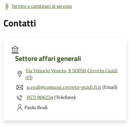
Termini e condizioni di servizio
Contatti
Settore affari generali
Via Vittorio Veneto, 8 50050 Cerreto Guidi
(FI)
p.reali@comune.cerreto-guidi.fi.it
(Email)
0571 906234
(Telefono)
Paolo
Reali