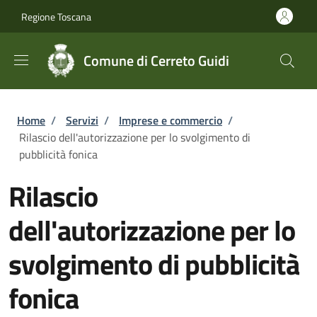
Salta al contenuto principale
Skip to footer content
Regione Toscana
Comune di Cerreto Guidi
Briciole di pane
Home
/
Servizi
/
Imprese e commercio
/
Rilascio dell'autorizzazione per lo svolgimento di
pubblicità fonica
Rilascio
dell'autorizzazione per lo
svolgimento di pubblicità
fonica