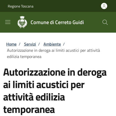
Salta al contenuto principale
Skip to footer content
Regione Toscana
Comune di Cerreto Guidi
Briciole di pane
Home
/
Servizi
/
Ambiente
/
Autorizzazione in deroga ai limiti acustici per attività
edilizia temporanea
Autorizzazione in deroga
ai limiti acustici per
attività edilizia
temporanea