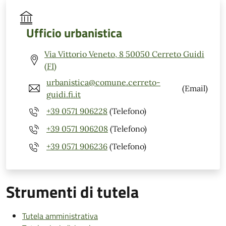
Ufficio urbanistica
Via Vittorio Veneto, 8 50050 Cerreto Guidi
(FI)
urbanistica@comune.cerreto-
(Email)
guidi.fi.it
+39 0571 906228
(Telefono)
+39 0571 906208
(Telefono)
+39 0571 906236
(Telefono)
Strumenti di tutela
Tutela amministrativa