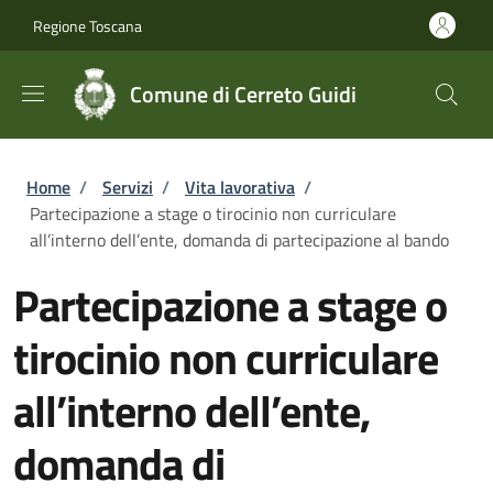
Salta al contenuto principale
Skip to footer content
Regione Toscana
Comune di Cerreto Guidi
Briciole di pane
Home
/
Servizi
/
Vita lavorativa
/
Partecipazione a stage o tirocinio non curriculare
all’interno dell’ente, domanda di partecipazione al bando
Partecipazione a stage o
tirocinio non curriculare
all’interno dell’ente,
domanda di