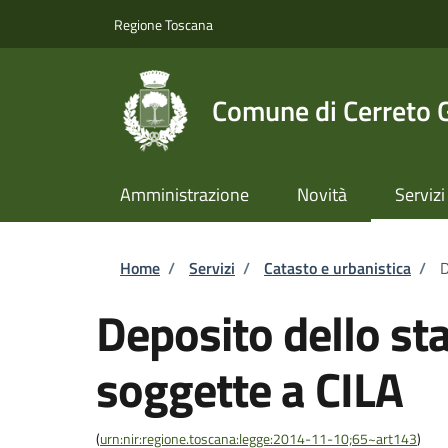
Salta al contenuto principale
Skip to footer content
Regione Toscana
Comune di Cerreto 
Amministrazione
Novità
Servizi
Briciole di pane
Home
/
Servizi
/
Catasto e urbanistica
/
D
Deposito dello sta
soggette a CILA
(
urn:nir:regione.toscana:legge:2014-11-10;65~art143
)