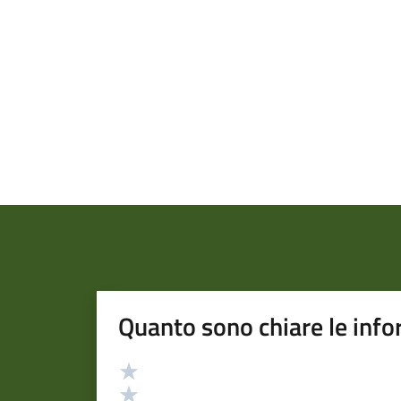
Quanto sono chiare le info
Valutazione
Valuta 5 stelle su 5
Valuta 4 stelle su 5