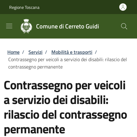
Salta al contenuto principale
Skip to footer content
Regione Toscana
Comune di Cerreto Guidi
Briciole di pane
Home
/
Servizi
/
Mobilità e trasporti
/
Contrassegno per veicoli a servizio dei disabili: rilascio del
contrassegno permanente
Contrassegno per veicoli
a servizio dei disabili:
rilascio del contrassegno
permanente