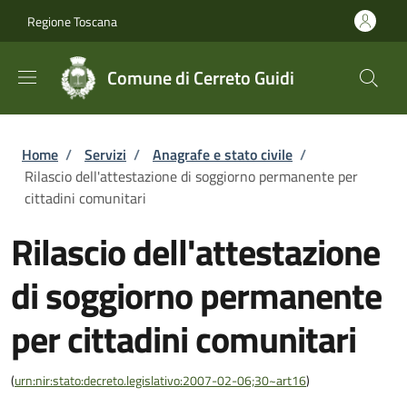
Salta al contenuto principale
Skip to footer content
Regione Toscana
Comune di Cerreto Guidi
Briciole di pane
Home
/
Servizi
/
Anagrafe e stato civile
/
Rilascio dell'attestazione di soggiorno permanente per
cittadini comunitari
Rilascio dell'attestazione
di soggiorno permanente
per cittadini comunitari
(
urn:nir:stato:decreto.legislativo:2007-02-06;30~art16
)