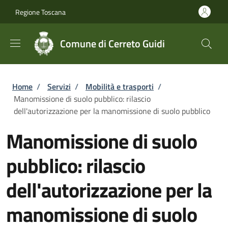
Salta al contenuto principale
Skip to footer content
Regione Toscana
Comune di Cerreto Guidi
Briciole di pane
Home
/
Servizi
/
Mobilità e trasporti
/
Manomissione di suolo pubblico: rilascio
dell'autorizzazione per la manomissione di suolo pubblico
Manomissione di suolo
pubblico: rilascio
dell'autorizzazione per la
manomissione di suolo