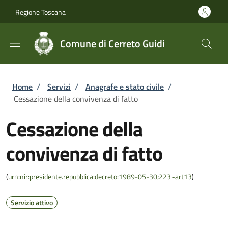
Salta al contenuto principale
Skip to footer content
Regione Toscana
Comune di Cerreto Guidi
Briciole di pane
Home
/
Servizi
/
Anagrafe e stato civile
/
Cessazione della convivenza di fatto
Cessazione della
convivenza di fatto
(
urn:nir:presidente.repubblica:decreto:1989-05-30;223~art13
)
Servizio attivo