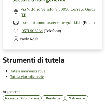
Via Vittorio Veneto, 8 50050 Cerreto Guidi
(FI)
p.reali@comune.cerreto-guidi.fi.it
(Email)
0571 906234
(Telefono)
Paolo
Reali
Strumenti di tutela
Tutela amministrativa
Tutela giurisdizionale
Argomenti:
Accesso all'informazione
Residenza
Matrimonio