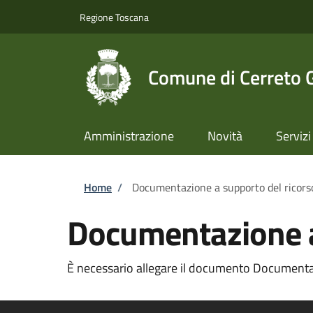
Salta al contenuto principale
Skip to footer content
Regione Toscana
Comune di Cerreto 
Amministrazione
Novità
Servizi
Briciole di pane
Home
/
Documentazione a supporto del ricors
Documentazione a
È necessario allegare il documento Documentazi