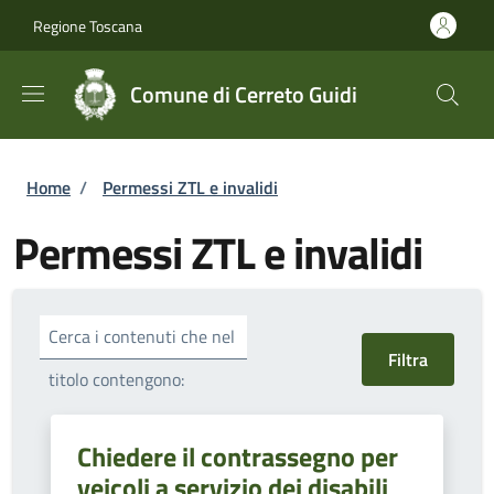
Salta al contenuto principale
Skip to footer content
Regione Toscana
Comune di Cerreto Guidi
Briciole di pane
Home
/
Permessi ZTL e invalidi
Permessi ZTL e invalidi
Cerca i contenuti che nel
titolo contengono:
Chiedere il contrassegno per
veicoli a servizio dei disabili