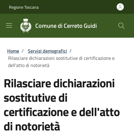
Salta al contenuto principale
Skip to footer content
Regione Toscana
Comune di Cerreto Guidi
Briciole di pane
Home
/
Servizi demografici
/
Rilasciare dichiarazioni sostitutive di certificazione e
dell'atto di notorietà
Rilasciare dichiarazioni
sostitutive di
certificazione e dell'atto
di notorietà