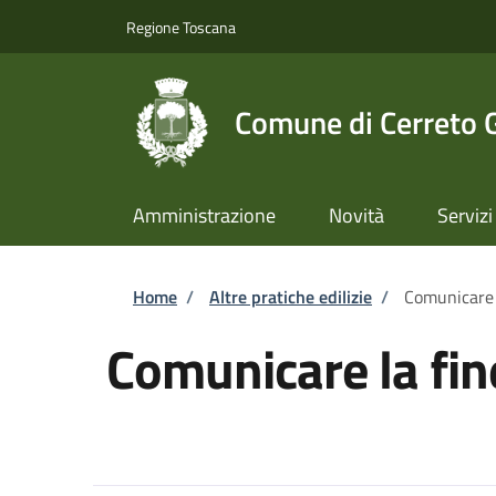
Salta al contenuto principale
Skip to footer content
Regione Toscana
Comune di Cerreto 
Amministrazione
Novità
Servizi
Briciole di pane
Home
/
Altre pratiche edilizie
/
Comunicare la
Comunicare la fine 