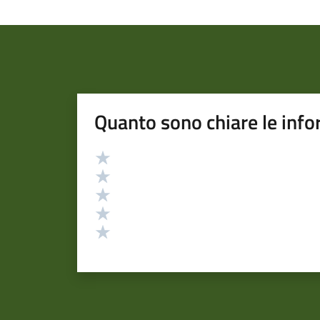
Quanto sono chiare le info
Valutazione
Valuta 5 stelle su 5
Valuta 4 stelle su 5
Valuta 3 stelle su 5
Valuta 2 stelle su 5
Valuta 1 stelle su 5