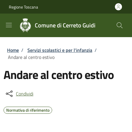
Salta al contenuto principale
Skip to footer content
Regione Toscana
Comune di Cerreto Guidi
Briciole di pane
Home
/
Servizi scolastici e per l'infanzia
/
Andare al centro estivo
Andare al centro estivo
Condividi
Normativa di riferimento