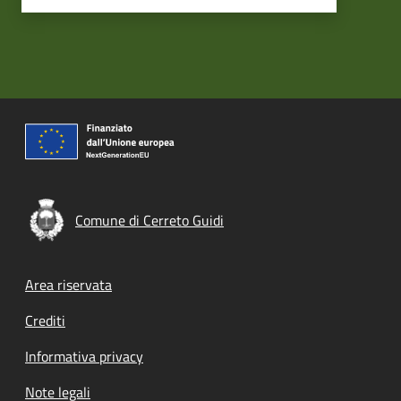
Comune di Cerreto Guidi
Footer menu
Area riservata
Crediti
Informativa privacy
Note legali