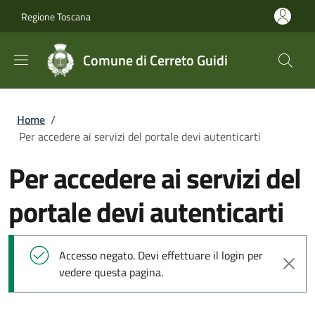
Salta al contenuto principale
Skip to footer content
Regione Toscana
Comune di Cerreto Guidi
Briciole di pane
Home
/
Per accedere ai servizi del portale devi autenticarti
Per accedere ai servizi del
portale devi autenticarti
Messaggio di stato
Accesso negato. Devi effettuare il login per
vedere questa pagina.