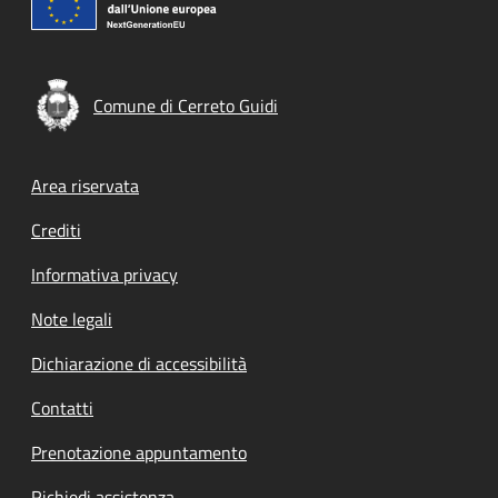
Comune di Cerreto Guidi
Footer menu
Area riservata
Crediti
Informativa privacy
Note legali
Dichiarazione di accessibilità
Contatti
Prenotazione appuntamento
Richiedi assistenza