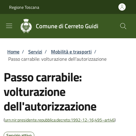
Salta al contenuto principale
Skip to footer content
Regione Toscana
Comune di Cerreto Guidi
Briciole di pane
Home
/
Servizi
/
Mobilità e trasporti
/
Passo carrabile: volturazione dell'autorizzazione
Passo carrabile:
volturazione
dell'autorizzazione
(
urn:nir:presidente.repubblica:decreto:1992-12-16;495~art46
)
Servizio attivo