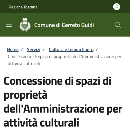
Salta al contenuto principale
Skip to footer content
Regione Toscana
Comune di Cerreto Guidi
Briciole di pane
Home
/
Servizi
/
Cultura e tempo libero
/
Concessione di spazi di proprietà dell'Amministrazione per
attività culturali
Concessione di spazi di
proprietà
dell'Amministrazione per
attività culturali