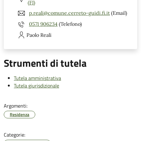
(FI)
p.reali@comune.cerreto-guidi.fi.it
(Email)
0571 906234
(Telefono)
Paolo
Reali
Strumenti di tutela
Tutela amministrativa
Tutela giurisdizionale
Argomenti:
Residenza
Categorie: