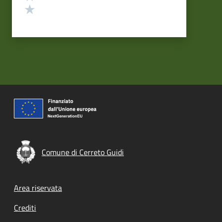
Valuta 1 stelle su 5
Comune di Cerreto Guidi
Footer menu
Area riservata
Crediti