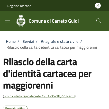
Salta al contenuto principale
Skip to footer content
Regione Toscana
Comune di Cerreto Guidi
Briciole di pane
Home
/
Servizi
/
Anagrafe e stato civile
/
Rilascio della carta d'identità cartacea per maggiorenni
Rilascio della carta
d'identità cartacea per
maggiorenni
(
urn:nir:stato:regio.decreto:1931-06-18;773~art3
)
Servizio attivo