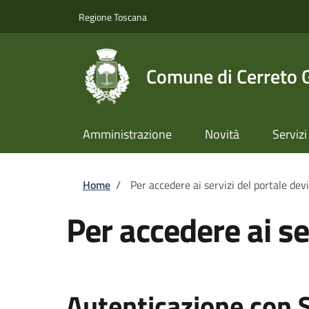
Salta al contenuto principale
Skip to footer content
Regione Toscana
Comune di Cerreto 
Amministrazione
Novità
Servizi
Briciole di pane
Home
/
Per accedere ai servizi del portale dev
Per accedere ai se
Autenticazione con 