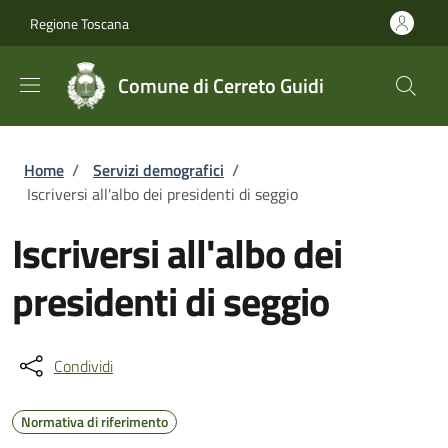
Salta al contenuto principale
Skip to footer content
Regione Toscana
Comune di Cerreto Guidi
Briciole di pane
Home
/
Servizi demografici
/
Iscriversi all'albo dei presidenti di seggio
Iscriversi all'albo dei
presidenti di seggio
Condividi
Normativa di riferimento