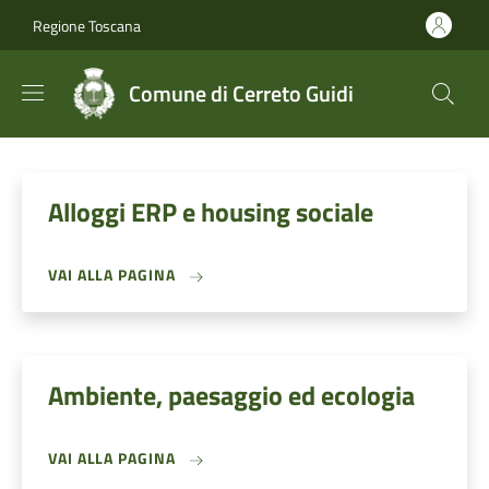
Salta al contenuto principale
Skip to footer content
Regione Toscana
Comune di Cerreto Guidi
Alloggi ERP e housing sociale
VAI ALLA PAGINA
Ambiente, paesaggio ed ecologia
VAI ALLA PAGINA